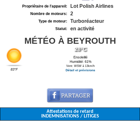
Lot Polish Airlines
Propriétaire de l'appareil:
2
Nombre de moteurs:
Turboréacteur
Type de moteur:
en activité
Statut:
MÉTÉO À BEYROUTH
28°C
Ensoleillé
Humidité: 61%
Vent: WSW à 13km/h
83°F
Détail et prévisions
Attestations de retard
INDEMNISATIONS / LITIGES