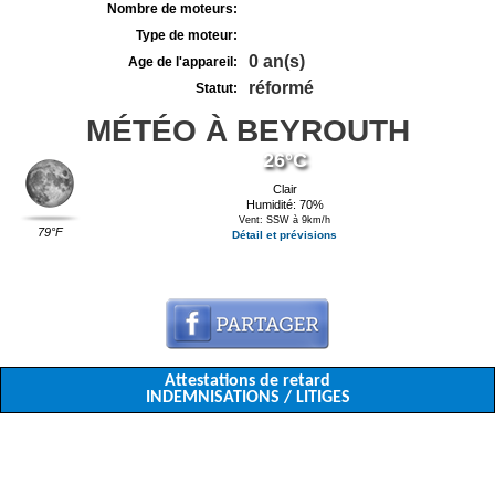
Nombre de moteurs:
Type de moteur:
0 an(s)
Age de l'appareil:
réformé
Statut:
MÉTÉO À BEYROUTH
26°C
Clair
Humidité: 70%
Vent: SSW à 9km/h
79°F
Détail et prévisions
Attestations de retard
INDEMNISATIONS / LITIGES