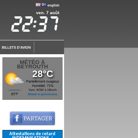
english
ven. 7 août
BILLETS D'AVION
MÉTÉO À
BEYROUTH
28°C
Partiellement nuageux
Humidité: 71%
Vent: WSW à 19km/h
83°F
Détail et prévisions
Attestations de retard