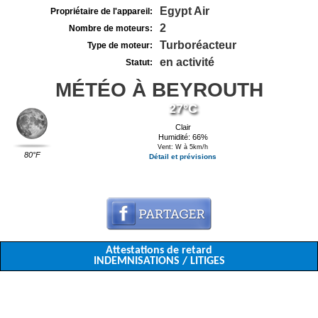
Egypt Air
Propriétaire de l'appareil:
2
Nombre de moteurs:
Turboréacteur
Type de moteur:
en activité
Statut:
MÉTÉO À BEYROUTH
27°C
Clair
Humidité: 66%
Vent: W à 5km/h
80°F
Détail et prévisions
Attestations de retard
INDEMNISATIONS / LITIGES