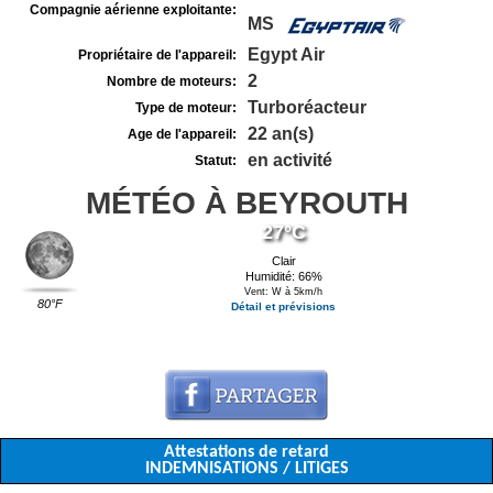
Compagnie aérienne exploitante:
MS
Egypt Air
Propriétaire de l'appareil:
2
Nombre de moteurs:
Turboréacteur
Type de moteur:
22 an(s)
Age de l'appareil:
en activité
Statut:
MÉTÉO À BEYROUTH
27°C
Clair
Humidité: 66%
Vent: W à 5km/h
80°F
Détail et prévisions
Attestations de retard
INDEMNISATIONS / LITIGES