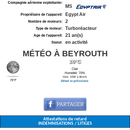
Compagnie aérienne exploitante:
MS
Egypt Air
Propriétaire de l'appareil:
2
Nombre de moteurs:
Turboréacteur
Type de moteur:
21 an(s)
Age de l'appareil:
en activité
Statut:
MÉTÉO À BEYROUTH
26°C
Clair
Humidité: 70%
Vent: SSW à 9km/h
79°F
Détail et prévisions
Attestations de retard
INDEMNISATIONS / LITIGES