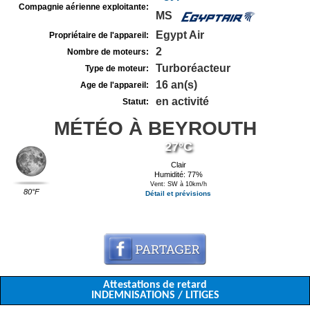
Compagnie aérienne exploitante:
MS
Egypt Air
Propriétaire de l'appareil:
2
Nombre de moteurs:
Turboréacteur
Type de moteur:
16 an(s)
Age de l'appareil:
en activité
Statut:
MÉTÉO À BEYROUTH
27°C
Clair
Humidité: 77%
Vent: SW à 10km/h
80°F
Détail et prévisions
Attestations de retard
INDEMNISATIONS / LITIGES