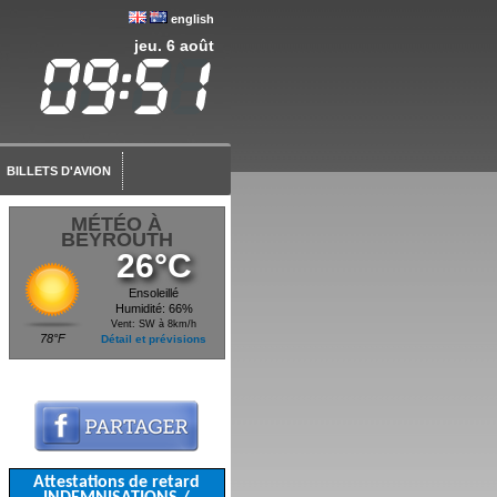
english
jeu. 6 août
BILLETS D'AVION
MÉTÉO À
BEYROUTH
26°C
Ensoleillé
Humidité: 66%
Vent: SW à 8km/h
78°F
Détail et prévisions
Attestations de retard