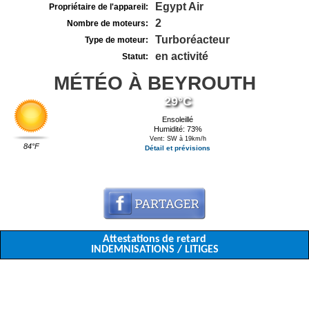
Egypt Air
Propriétaire de l'appareil:
2
Nombre de moteurs:
Turboréacteur
Type de moteur:
en activité
Statut:
MÉTÉO À BEYROUTH
29°C
Ensoleillé
Humidité: 73%
Vent: SW à 19km/h
84°F
Détail et prévisions
Attestations de retard
INDEMNISATIONS / LITIGES