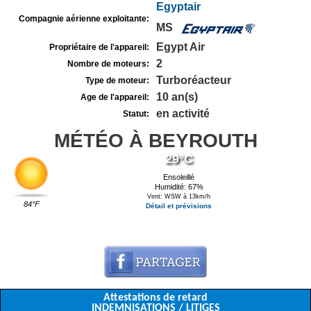
Egyptair
Compagnie aérienne exploitante:
MS
Egypt Air
Propriétaire de l'appareil:
2
Nombre de moteurs:
Turboréacteur
Type de moteur:
10 an(s)
Age de l'appareil:
en activité
Statut:
MÉTÉO À BEYROUTH
29°C
Ensoleillé
Humidité: 67%
Vent: WSW à 13km/h
84°F
Détail et prévisions
Attestations de retard
INDEMNISATIONS / LITIGES