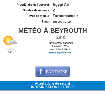
Egypt Air
Propriétaire de l'appareil:
2
Nombre de moteurs:
Turboréacteur
Type de moteur:
en activité
Statut:
MÉTÉO À BEYROUTH
28°C
Partiellement nuageux
Humidité: 71%
Vent: WSW à 19km/h
83°F
Détail et prévisions
Attestations de retard
INDEMNISATIONS / LITIGES