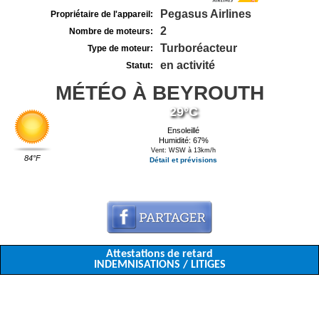
Pegasus Airlines
Propriétaire de l'appareil:
2
Nombre de moteurs:
Turboréacteur
Type de moteur:
en activité
Statut:
MÉTÉO À BEYROUTH
29°C
Ensoleillé
Humidité: 67%
Vent: WSW à 13km/h
84°F
Détail et prévisions
Attestations de retard
INDEMNISATIONS / LITIGES