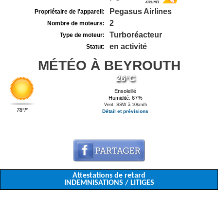
Pegasus Airlines
Propriétaire de l'appareil:
2
Nombre de moteurs:
Turboréacteur
Type de moteur:
en activité
Statut:
MÉTÉO À BEYROUTH
26°C
Ensoleillé
Humidité: 67%
Vent: SSW à 10km/h
78°F
Détail et prévisions
Attestations de retard
INDEMNISATIONS / LITIGES