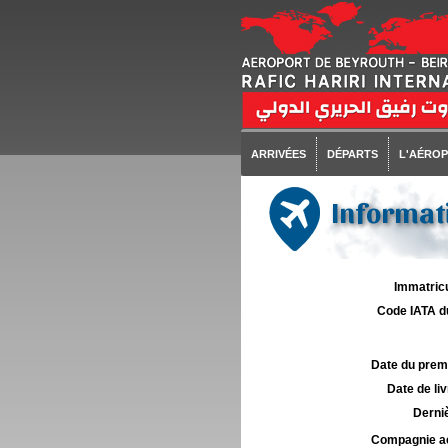
ARRIVÉES
DÉPARTS
L'AÉRO
Informati
Immatricu
Code IATA d
Date du premie
Date de liv
Derniè
Compagnie aé