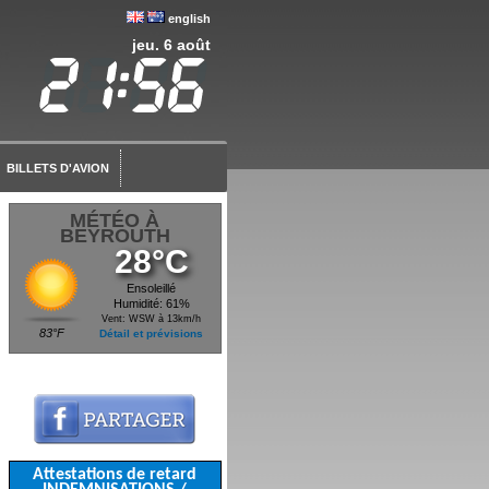
english
jeu. 6 août
BILLETS D'AVION
MÉTÉO À
BEYROUTH
28°C
Ensoleillé
Humidité: 61%
Vent: WSW à 13km/h
83°F
Détail et prévisions
Attestations de retard