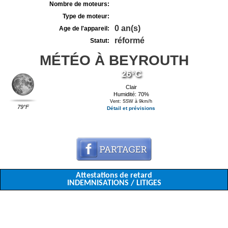
Nombre de moteurs:
Type de moteur:
0 an(s)
Age de l'appareil:
réformé
Statut:
MÉTÉO À BEYROUTH
26°C
Clair
Humidité: 70%
Vent: SSW à 9km/h
79°F
Détail et prévisions
Attestations de retard
INDEMNISATIONS / LITIGES