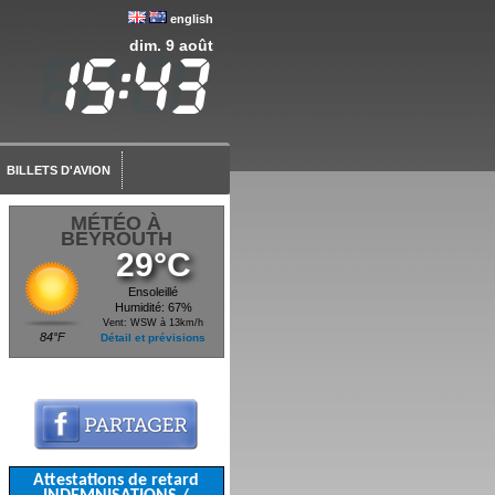
english
dim. 9 août
BILLETS D'AVION
MÉTÉO À
BEYROUTH
29°C
Ensoleillé
Humidité: 67%
Vent: WSW à 13km/h
84°F
Détail et prévisions
Attestations de retard