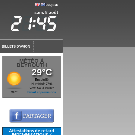
english
sam. 8 août
BILLETS D'AVION
MÉTÉO À
BEYROUTH
29°C
Ensoleillé
Humidité: 73%
Vent: SW à 19km/h
84°F
Détail et prévisions
Attestations de retard