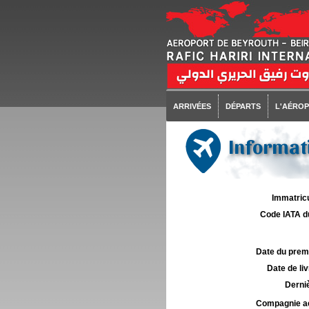
ARRIVÉES
DÉPARTS
L'AÉRO
Informati
Immatricu
Code IATA d
Date du premie
Date de liv
Derniè
Compagnie aé