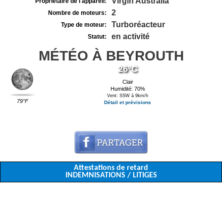
Virgin Australia
Propriétaire de l'appareil:
2
Nombre de moteurs:
Turboréacteur
Type de moteur:
en activité
Statut:
MÉTÉO À BEYROUTH
26°C
Clair
Humidité: 70%
Vent: SSW à 9km/h
79°F
Détail et prévisions
Attestations de retard
INDEMNISATIONS / LITIGES