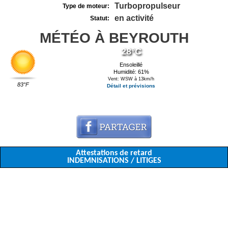
Turbopropulseur
Type de moteur:
en activité
Statut:
MÉTÉO À BEYROUTH
28°C
Ensoleillé
Humidité: 61%
Vent: WSW à 13km/h
83°F
Détail et prévisions
Attestations de retard
INDEMNISATIONS / LITIGES