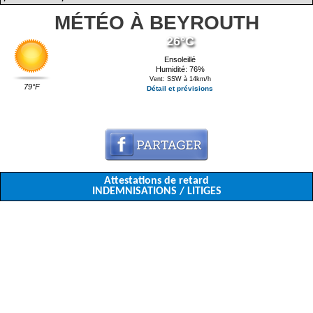
MÉTÉO À BEYROUTH
26°C
Ensoleillé
Humidité: 76%
Vent: SSW à 14km/h
79°F
Détail et prévisions
Attestations de retard
INDEMNISATIONS / LITIGES