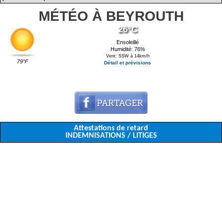
MÉTÉO À BEYROUTH
26°C
Ensoleillé
Humidité: 76%
Vent: SSW à 14km/h
79°F
Détail et prévisions
Attestations de retard
INDEMNISATIONS / LITIGES