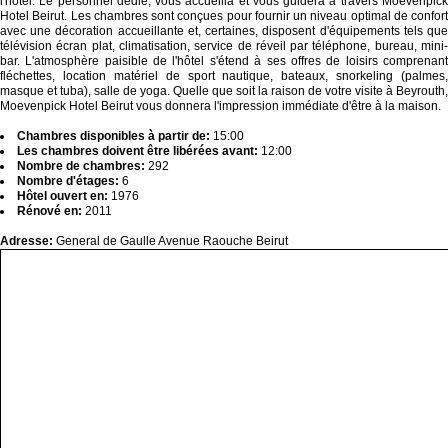
l'hôtel. Le personnel dédié, vous accueilla et vous guidera à travers Moevenpick
Hotel Beirut. Les chambres sont conçues pour fournir un niveau optimal de confort
avec une décoration accueillante et, certaines, disposent d'équipements tels que
télévision écran plat, climatisation, service de réveil par téléphone, bureau, mini-
bar. L'atmosphère paisible de l'hôtel s'étend à ses offres de loisirs comprenant
fléchettes, location matériel de sport nautique, bateaux, snorkeling (palmes,
masque et tuba), salle de yoga. Quelle que soit la raison de votre visite à Beyrouth,
Moevenpick Hotel Beirut vous donnera l'impression immédiate d'être à la maison.
Chambres disponibles à partir de:
15:00
Les chambres doivent être libérées avant:
12:00
Nombre de chambres:
292
Nombre d'étages:
6
Hôtel ouvert en:
1976
Rénové en:
2011
Adresse:
General de Gaulle Avenue Raouche Beirut