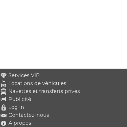
Services VIP
Locations de véhicules
Navettes et transferts privés
Publicité
Log in
Contactez-nous
A propos