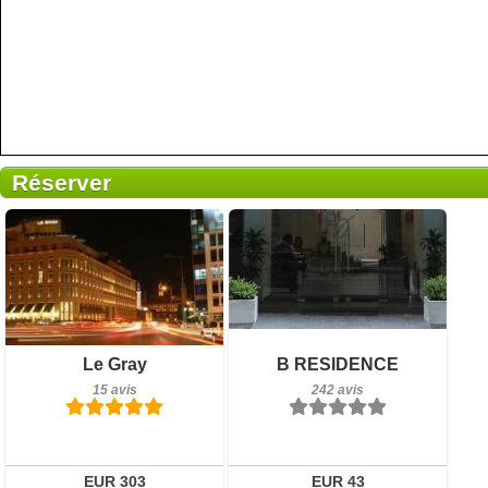
Réserver
15 avis
242 avis
Le Gray
B RESIDENCE
Détails
Détails
15 avis
242 avis
Réserver
Réserver
EUR 303
EUR 43