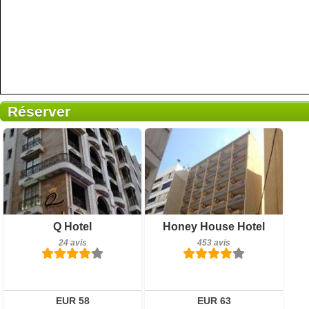
Réserver
24 avis
453 avis
Q Hotel
Honey House Hotel
Détails
Détails
24 avis
453 avis
Réserver
Réserver
EUR 58
EUR 63