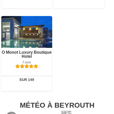
7 avis
O Monot Luxury Boutique
Détails
Hotel
7 avis
Réserver
EUR 149
MÉTÉO À BEYROUTH
26°C