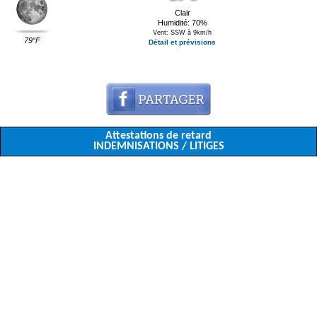
Clair
Humidité: 70%
Vent: SSW à 9km/h
79°F
Détail et prévisions
Attestations de retard
INDEMNISATIONS / LITIGES