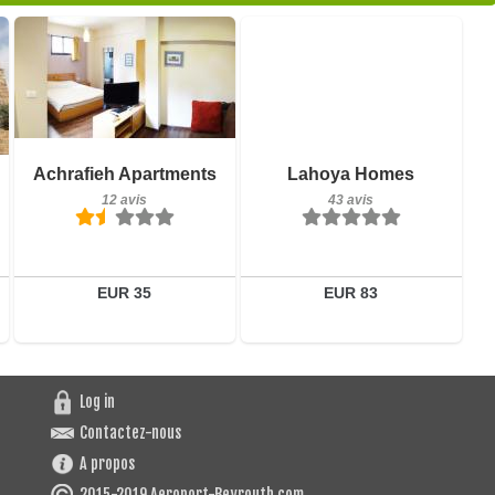
12 avis
43 avis
Achrafieh Apartments
Lahoya Homes
Détails
Détails
12 avis
43 avis
Réserver
Réserver
EUR 35
EUR 83
Log in
Contactez-nous
A propos
2015-2019 Aeroport-Beyrouth.com.