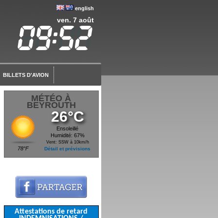
english
ven. 7 août
BILLETS D'AVION
MÉTÉO À
BEYROUTH
26°C
Ensoleillé
Humidité: 67%
Vent: SSW à 10km/h
78°F
Détail et prévisions
Attestations de retard