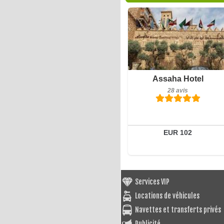
Petit-déjeuner inclus
Assaha Hotel
28 avis
28 avis
Détails
Réserver
EUR 102
Services VIP
Locations de véhicules
Navettes et transferts privés
Publicité