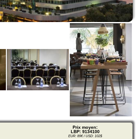
Prix moyen:
LBP: 9134100
EUR: 89€ / USD: 102$