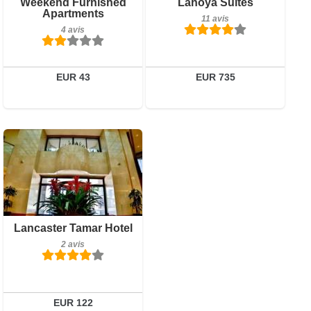
Petit-déjeuner inclus
Weekend Furnished
Lahoya Suites
Détails
Apartments
4 avis
11 avis
4 avis
Réserver
Détails
Réserver
EUR 43
EUR 735
2 avis
Lancaster Tamar Hotel
Détails
2 avis
Réserver
EUR 122