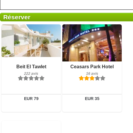
Réserver
16 avis
Petit-déjeuner inclus
Beit El Tawlet
Ceasars Park Hotel
Détails
222 avis
222 avis
16 avis
Réserver
Détails
Réserver
EUR 79
EUR 35