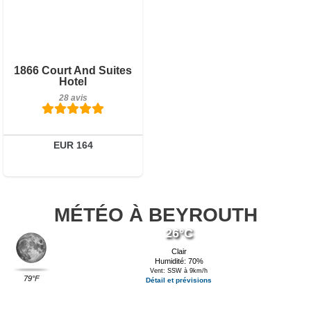
28 avis
1866 Court And Suites
Détails
Hotel
28 avis
Réserver
EUR 164
MÉTÉO À BEYROUTH
26°C
Clair
Humidité: 70%
Vent: SSW à 9km/h
79°F
Détail et prévisions