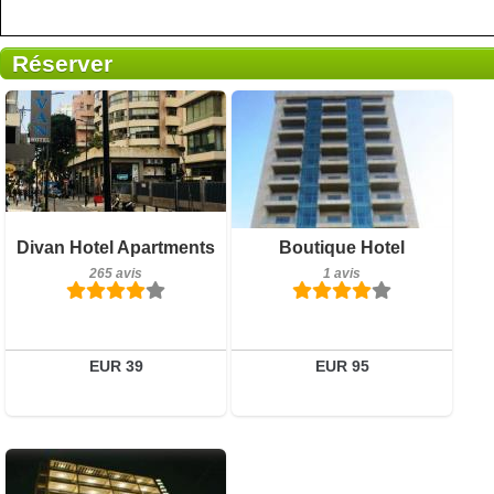
Réserver
265 avis
Petit-déjeuner inclus
Divan Hotel Apartments
Boutique Hotel
Détails
1 avis
265 avis
1 avis
Réserver
Détails
Réserver
EUR 39
EUR 95