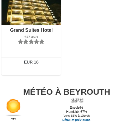
Petit-déjeuner inclus
Grand Suites Hotel
137 avis
137 avis
Détails
Réserver
EUR 18
MÉTÉO À BEYROUTH
26°C
Ensoleillé
Humidité: 67%
Vent: SSW à 10km/h
78°F
Détail et prévisions