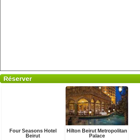
Réserver
20 avis
13 avis
Four Seasons Hotel
Hilton Beirut Metropolitan
Détails
Détails
Beirut
Palace