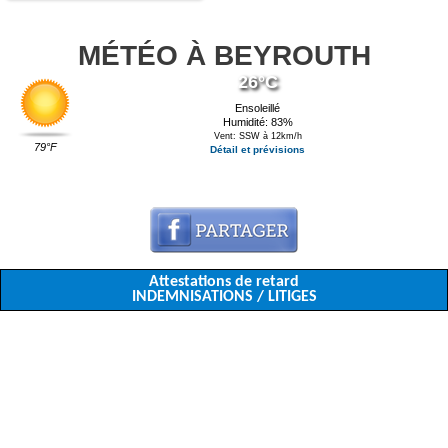
MÉTÉO À BEYROUTH
26°C
Ensoleillé
Humidité: 83%
Vent: SSW à 12km/h
79°F
Détail et prévisions
Attestations de retard
INDEMNISATIONS / LITIGES