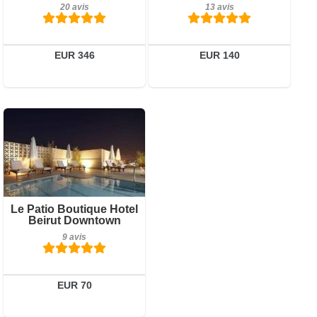
20 avis
13 avis
Réserver
Réserver
EUR 346
EUR 140
Petit-déjeuner inclus
Le Patio Boutique Hotel
Beirut Downtown
9 avis
9 avis
Détails
Réserver
EUR 70