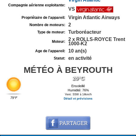
Compagnie aérienne exploitante:
VS
Virgin Atlantic Airways
Propriétaire de l'appareil:
2
Nombre de moteurs:
Turboréacteur
Type de moteur:
2 x ROLLS-ROYCE Trent
Moteur:
1000-K2
10 an(s)
Age de l'appareil:
en activité
Statut:
MÉTÉO À BEYROUTH
26°C
Ensoleillé
Humidité: 76%
Vent: SSW à 14km/h
79°F
Détail et prévisions