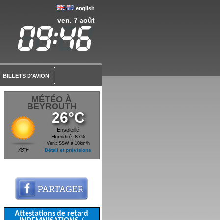
english
ven. 7 août
BILLETS D'AVION
MÉTÉO À
BEYROUTH
26°C
Ensoleillé
Humidité: 67%
Vent: SSW à 10km/h
78°F
Détail et prévisions
Attestations de retard