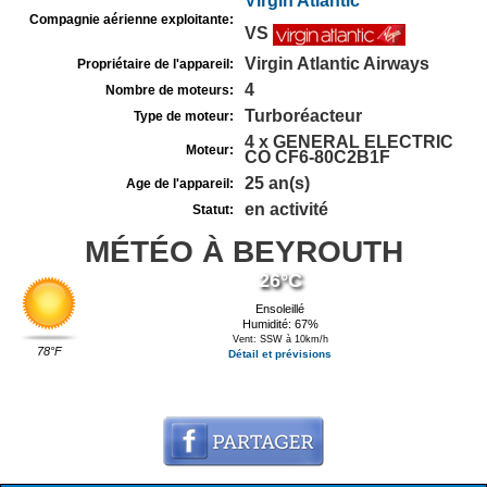
Virgin Atlantic
Compagnie aérienne exploitante:
VS
Virgin Atlantic Airways
Propriétaire de l'appareil:
4
Nombre de moteurs:
Turboréacteur
Type de moteur:
4 x GENERAL ELECTRIC
Moteur:
CO CF6-80C2B1F
25 an(s)
Age de l'appareil:
en activité
Statut:
MÉTÉO À BEYROUTH
26°C
Ensoleillé
Humidité: 67%
Vent: SSW à 10km/h
78°F
Détail et prévisions