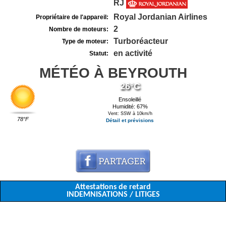
RJ
Royal Jordanian Airlines
Propriétaire de l'appareil:
2
Nombre de moteurs:
Turboréacteur
Type de moteur:
en activité
Statut:
MÉTÉO À BEYROUTH
26°C
Ensoleillé
Humidité: 67%
Vent: SSW à 10km/h
78°F
Détail et prévisions
Attestations de retard
INDEMNISATIONS / LITIGES