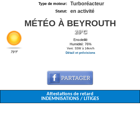
Turboréacteur
Type de moteur:
en activité
Statut:
MÉTÉO À BEYROUTH
26°C
Ensoleillé
Humidité: 76%
Vent: SSW à 14km/h
79°F
Détail et prévisions
Attestations de retard
INDEMNISATIONS / LITIGES