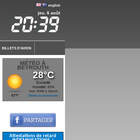
english
jeu. 6 août
BILLETS D'AVION
MÉTÉO À
BEYROUTH
28°C
Ensoleillé
Humidité: 61%
Vent: WSW à 13km/h
83°F
Détail et prévisions
Attestations de retard