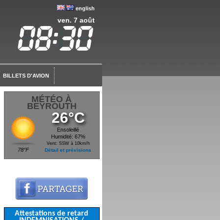
english
ven. 7 août
BILLETS D'AVION
MÉTÉO À
BEYROUTH
26°C
Ensoleillé
Humidité: 67%
Vent: SSW à 10km/h
78°F
Détail et prévisions
Attestations de retard