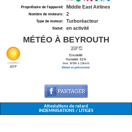
Middle East Airlines
Propriétaire de l'appareil:
2
Nombre de moteurs:
Turboréacteur
Type de moteur:
en activité
Statut:
MÉTÉO À BEYROUTH
28°C
Ensoleillé
Humidité: 61%
Vent: WSW à 13km/h
83°F
Détail et prévisions
Attestations de retard
INDEMNISATIONS / LITIGES