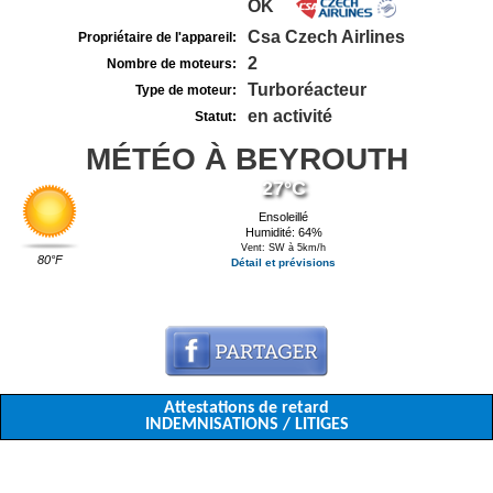
OK
Csa Czech Airlines
Propriétaire de l'appareil:
2
Nombre de moteurs:
Turboréacteur
Type de moteur:
en activité
Statut:
MÉTÉO À BEYROUTH
27°C
Ensoleillé
Humidité: 64%
Vent: SW à 5km/h
80°F
Détail et prévisions
Attestations de retard
INDEMNISATIONS / LITIGES