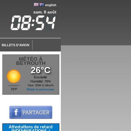
english
sam. 8 août
BILLETS D'AVION
MÉTÉO À
BEYROUTH
26°C
Ensoleillé
Humidité: 76%
Vent: SSW à 14km/h
79°F
Détail et prévisions
Attestations de retard