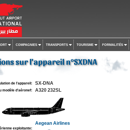
PORT
COMPAGNIES
TRANSPORTS
TOURISME
FORMALITÉS
ons sur l'appareil n°SXDNA
SX-DNA
lation de l'appareil:
A320 232SL
u modèle d'aéronef:
Aegean Airlines
rienne exploitante: