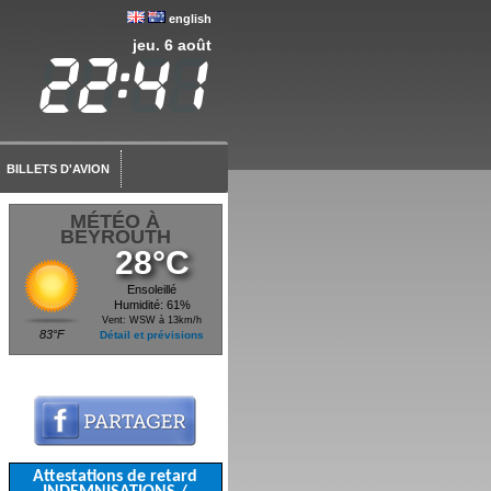
english
jeu. 6 août
BILLETS D'AVION
MÉTÉO À
BEYROUTH
28°C
Ensoleillé
Humidité: 61%
Vent: WSW à 13km/h
83°F
Détail et prévisions
Attestations de retard