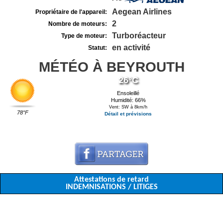
Aegean Airlines
Propriétaire de l'appareil:
2
Nombre de moteurs:
Turboréacteur
Type de moteur:
en activité
Statut:
MÉTÉO À BEYROUTH
26°C
Ensoleillé
Humidité: 66%
Vent: SW à 8km/h
78°F
Détail et prévisions
Attestations de retard
INDEMNISATIONS / LITIGES