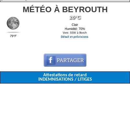
MÉTÉO À BEYROUTH
26°C
Clair
Humidité: 70%
Vent: SSW à 9km/h
79°F
Détail et prévisions
Attestations de retard
INDEMNISATIONS / LITIGES