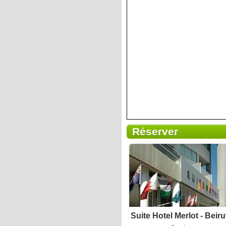
Réserver
Petit-déjeuner inclus
Suite Hotel Merlot - Beiru
9 avis