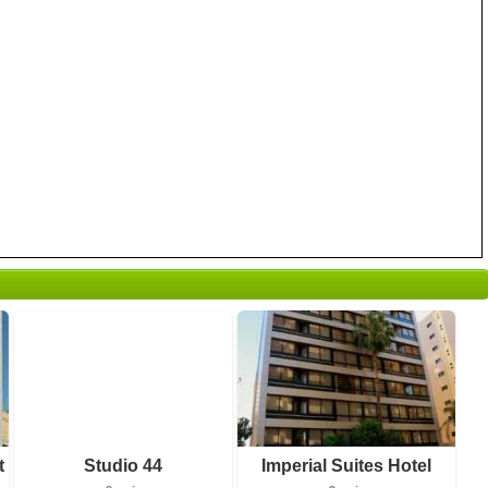
8 avis
3 avis
t
Studio 44
Imperial Suites Hotel
Détails
Détails