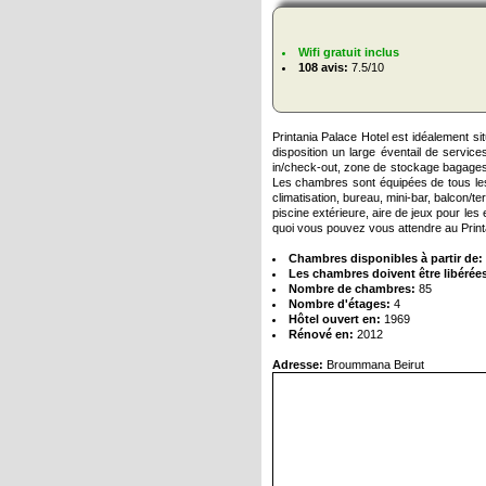
Wifi gratuit inclus
108 avis:
7.5/10
Printania Palace Hotel est idéalement s
disposition un large éventail de servic
in/check-out, zone de stockage bagages, 
Les chambres sont équipées de tous les
climatisation, bureau, mini-bar, balcon/
piscine extérieure, aire de jeux pour les
quoi vous pouvez vous attendre au Print
Chambres disponibles à partir de:
Les chambres doivent être libérées
Nombre de chambres:
85
Nombre d'étages:
4
Hôtel ouvert en:
1969
Rénové en:
2012
Adresse:
Broummana Beirut