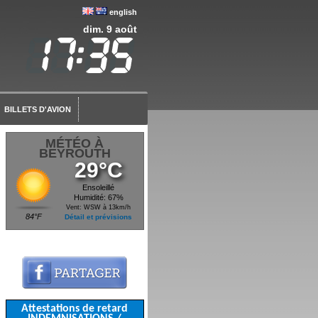
english
dim. 9 août
BILLETS D'AVION
MÉTÉO À
BEYROUTH
29°C
Ensoleillé
Humidité: 67%
Vent: WSW à 13km/h
84°F
Détail et prévisions
Attestations de retard