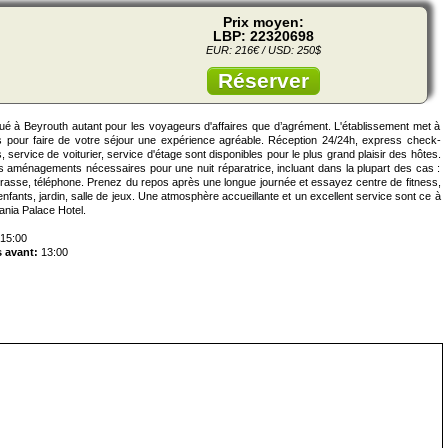
Prix moyen:
LBP: 22320698
EUR: 216€ / USD: 250$
Réserver
itué à Beyrouth autant pour les voyageurs d'affaires que d’agrément. L'établissement met à
es pour faire de votre séjour une expérience agréable. Réception 24/24h, express check-
service de voiturier, service d'étage sont disponibles pour le plus grand plaisir des hôtes.
 aménagements nécessaires pour une nuit réparatrice, incluant dans la plupart des cas :
terrasse, téléphone. Prenez du repos après une longue journée et essayez centre de fitness,
 enfants, jardin, salle de jeux. Une atmosphère accueillante et un excellent service sont ce à
ania Palace Hotel.
15:00
 avant:
13:00