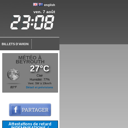
english
ven. 7 août
BILLETS D'AVION
MÉTÉO À
BEYROUTH
27°C
Clair
Humidité: 77%
Vent: SW à 10km/h
80°F
Détail et prévisions
Attestations de retard