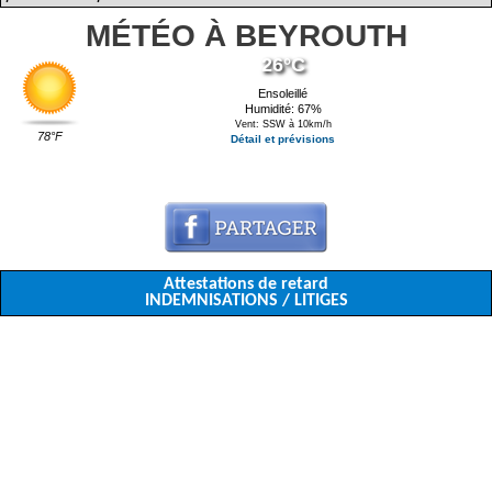
MÉTÉO À BEYROUTH
26°C
Ensoleillé
Humidité: 67%
Vent: SSW à 10km/h
78°F
Détail et prévisions
Attestations de retard
INDEMNISATIONS / LITIGES